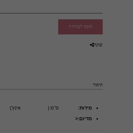
הוסף לבחירה
שתף
תיאור
מידות:
ס"מ (
אינץ')
מדיום:<