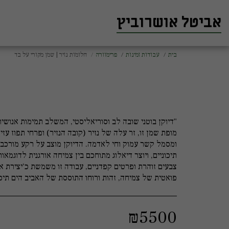
אביטל אושרוביץ
בית
עבודות זמינות
פרימוורה
חלומות נזיר | שמן מקורי על בד
ח
"דיוקן בוטני שובה לב וסוריאליסטי, המשלב תמימות אנושית
מופת שמן זו, זר עלה של נזיר (קובה הנזיר) ופרחי תפוז 
ומסמל קשר עמוק וחי לאדמה. הדיוקן מוצב על רקע מורכב, 
תיכוניים, ויוצר דיאלוג מתוחכם בין צמיחה אורגנית לדוגמא
צבעים זוהרת ופרטים קפדניים, עבודה זו משמשת כ'יצירת אמ
פואטית של צמיחה, זהות ורוחו התוססת של האביב הים תיכו
₪
5500