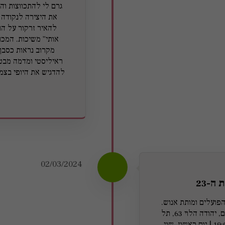
גרם לי להתכווצות וה
את היצירה לנקודה א
להאיר זרקור על הח
אותי" משיכות. המכח
מקרוב נראות כסבך
ראיליסטי ומדמה מבט 
להדגיש את היופי בצמ
02/03/2024
ה-23
פועלים ומותת אנוש.
התערוכה תתקיים בבניין הנהלת בנק הפועלים, יהודה הלוי 63, תל
אביב. במוצ"ש 3.2.24 בין השעות 19:00-22:00 | יום ראשון, שני