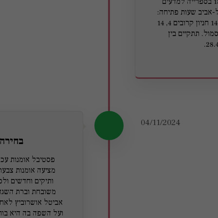
פתיחה אירוע: יום ה', 27.3.25 בשעה 18:00 בספרייה למדעים
ל-אביב שעות פתיחה:
ימים א'-ה' 8:00-21:00 | שערים קרובים 4, 14 חניון קרובים 4, 14
 סמול. תתקיים בין
04/11/2024
בחירה 
פסטיבל אומנות עכש
מציעה אומנות צבעונ
ותיקים וחדשים ולכ
משובחת וברת השגה.
אביטל אושרוביץ לאחר
ועל השפה בה היא בוחר