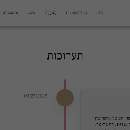
בית
עבודות זמינות
הַצהָרָה
בלוג
אינסטגרם
תערוכות
03/27/2025
ר: אביטל אושרוביץ,
גדעון פולני, מישל אסנהיימר, רובן קרפטיאן #TAG, רוז בר-נור.